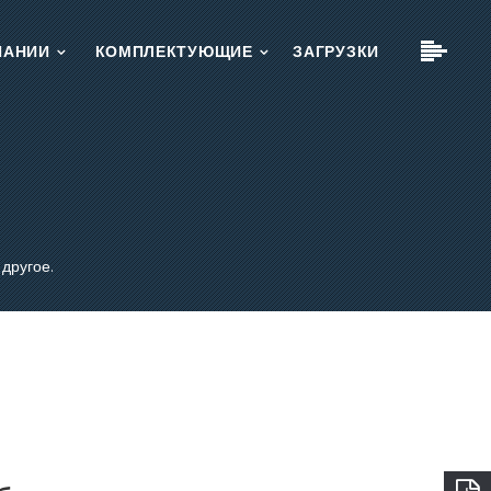
ПАНИИ
КОМПЛЕКТУЮЩИЕ
ЗАГРУЗКИ
x
x
x
другое.
х.