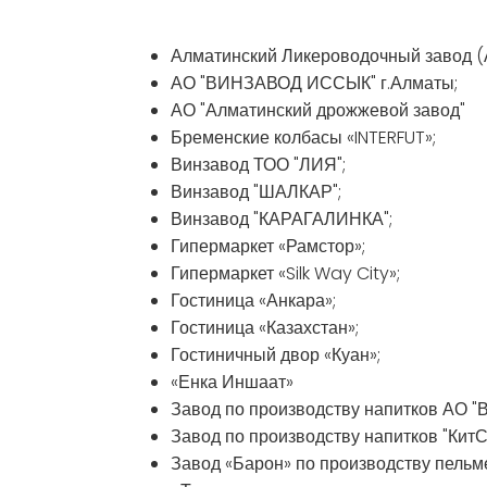
Алматинский Ликероводочный завод (
АО "ВИНЗАВОД ИССЫК" г.Алматы;
АО "Алматинский дрожжевой завод"
Бременские колбасы «INTERFUT»;
Винзавод ТОО "ЛИЯ";
Винзавод "ШАЛКАР";
Винзавод "КАРАГАЛИНКА";
Гипермаркет «Рамстор»;
Гипермаркет «Silk Way City»;
Гостиница «Анкара»;
Гостиница «Казахстан»;
Гостиничный двор «Куан»;
«Енка Иншаат»
Завод по производству напитков АО "
Завод по производству напитков "КитС
Завод «Барон» по производству пельм