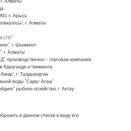
г. Алматы
да
КО, с. Арысь
ликатесы", г. Алматы
e LTD"
нг", г. Шымкент
, г. Алматы
 производственно - торговая компания;
в Караганде и Чимкенте;
Ажар", г. Талдыкорган
льной воды "Сары-Агаш"
динг" рыбное хозяйство, г. Актау
бразить в данном списке в виду его