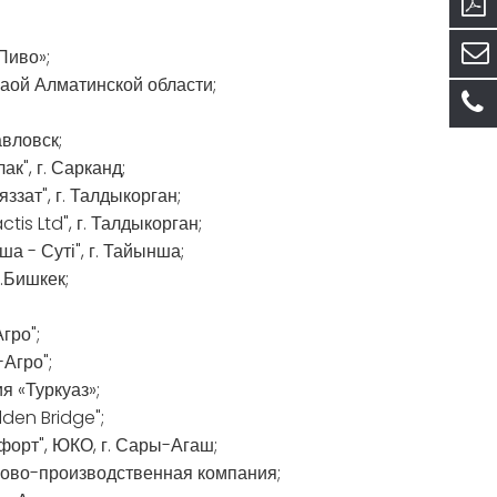
Пиво»;
аой Алматинской области;
вловск;
к", г. Сарканд;
зат", г. Талдыкорган;
is Ltd", г. Талдыкорган;
 - Суті", г. Тайынша;
.Бишкек;
гро";
Агро";
я «Туркуаз»;
den Bridge";
орт", ЮКО, г. Сары-Агаш;
гово-производственная компания;