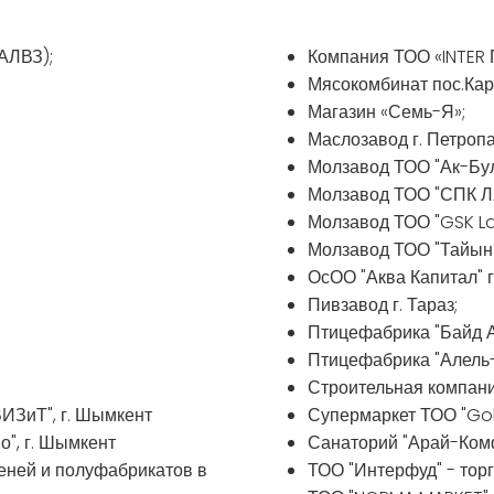
+7(778) 222-77-11
+7(747) 222-77-12
АЛВЗ);
Компания ТОО «INTER 
Мясокомбинат пос.Кар
Магазин «Семь-Я»;
Маслозавод г. Петропа
Молзавод ТОО "Ак-Була
Молзавод ТОО "СПК Ляз
Молзавод ТОО "GSK Lact
Молзавод ТОО "Тайынша
ОсОО "Аква Капитал" г
Пивзавод г. Тараз;
Птицефабрика "Байд А
Птицефабрика "Алель-
Строительная компани
ВИЗиТ", г. Шымкент
Супермаркет ТОО "Gol
о", г. Шымкент
Санаторий "Арай-Комф
еней и полуфабрикатов в
ТОО "Интерфуд" - тор