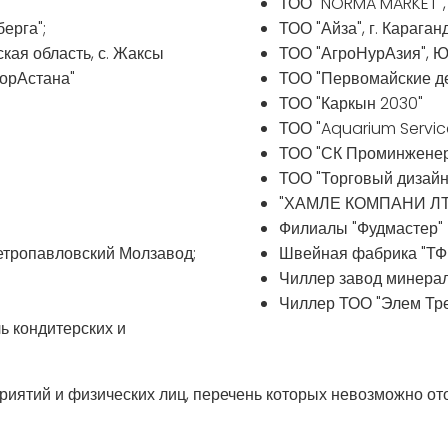
ТОО "NORMA MARKET", 
ерга";
ТОО "Айза", г. Караган
кая область, с. Жаксы
ТОО "АгроНурАзия", Ю
лорАстана"
ТОО "Первомайские де
ТОО "Каркын 2030"
ТОО "Aquarium Servic
ТОО "СК Проминженери
ТОО "Торговый дизайн"
"ХАМЛЕ КОМПАНИ ЛТД"
Филиалы "Фудмастер" 
Петропавловский Молзавод;
Швейная фабрика "ТФ 
Чиллер завод минера
Чиллер ТОО "Элем Трей
ь кондитерских и
иятий и физических лиц, перечень которых невозможно ото