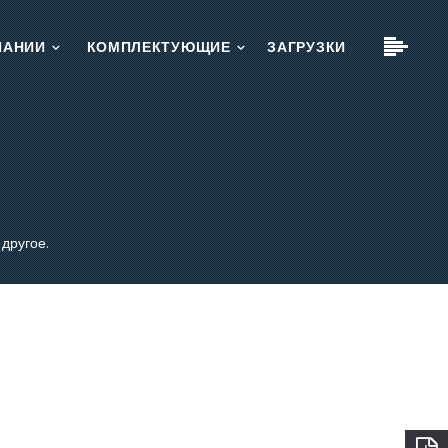
ПАНИИ
КОМПЛЕКТУЮЩИЕ
ЗАГРУЗКИ
x
x
x
другое.
х.