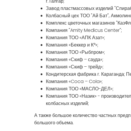
г.Талгар;
Завод пластмассовых изделий "Спираб
Колбасный цех ТОО "Ай Бат", Акмолинс
Комплекс цветочных магазинов "КазФ
Компания "Amity Medicus Center";
Компания ТОО «АПК Азат»;
Компания «Беккер и К°»;
Компания ТОО «Рыбпром»;
Компания «Скиф – сауда»;
Компания «Скиф – трейд»;
Кондитерская фабрика г. Караганда; 
Компания «Coca – Cola»;
Компания ТОО «МАСЛО-ДЕЛ»;
Компания ТОО «Назик» - производител
колбасных изделий;
А также большое количество частных предпр
большого объема.