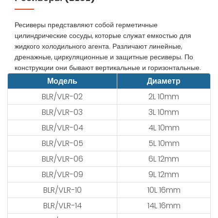
Ресиверы представляют собой герметичные
цилиндрические сосуды, которые служат емкостью для
жидкого холодильного агента. Различают линейные,
дренажные, циркуляционные и защитные ресиверы. По
конструкции они бывают вертикальные и горизонтальные.
Модель
Диаметр
BLR/VLR-02
2L 10mm
BLR/VLR-03
3L 10mm
BLR/VLR-04
4L 10mm
BLR/VLR-05
5L 10mm
BLR/VLR-06
6L 12mm
BLR/VLR-09
9L 12mm
BLR/VLR-10
10L 16mm
BLR/VLR-14
14L 16mm