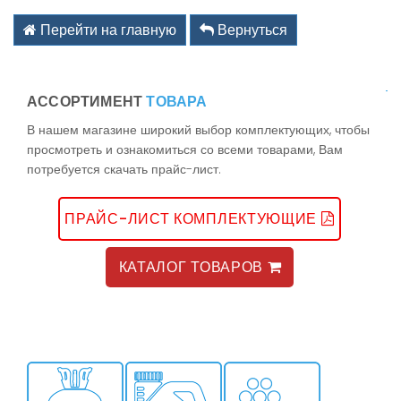
kz@holodom.com
info@holodom.com
Перейти на главную
Вернуться
АССОРТИМЕНТ
ТОВАРА
Связь по телефону:
В нашем магазине широкий выбор комплектующих, чтобы
+7(727) 2-988-588
просмотреть и ознакомиться со всеми товарами, Вам
+7(727) 2-988-390
потребуется скачать прайс-лист.
+7(776) 222-77-11
+7(778) 222-77-11
+7(747) 222-77-12
ПРАЙС-ЛИСТ КОМПЛЕКТУЮЩИЕ
КАТАЛОГ ТОВАРОВ