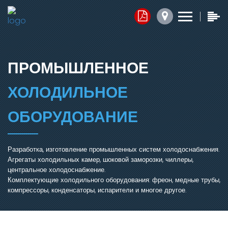
Контакты
Прайс-листы
Обратная связь
x
x
x
1. Комплектующие
ПРОМЫШЛЕННОЕ
Юридический адрес:
2. Запасные части
ХОЛОДИЛЬНОЕ
050014, г.Алматы,
ул.Ангарская, д.103/2
3. Агрегаты
ОБОРУДОВАНИЕ
График работы:
Добавить файл ⬇
Разработка, изготовление промышленных систем холодоснабжения.
Агрегаты холодильных камер, шоковой заморозки, чиллеры,
пн.-пт. с 7:30 до 16:30,
центральное холодоснабжение.
сб.-вс. Выходной
Комплектующие холодильного оборудования: фреон, медные трубы,
Нажимая кнопку, я соглашаюсь на обработку персональных
компрессоры, конденсаторы, испарители и многое другое.
данных.
Электронная почта:
ОТПРАВИТЬ СООБЩЕНИЕ