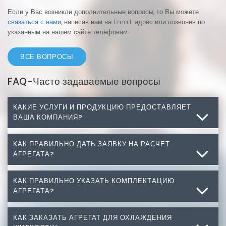
Если у Вас возникли дополнительные вопросы, то Вы можете
связаться с нами
, написав нам на Email-адрес или позвонив по
указанным на нашем сайте телефонам.
ВСЕ ВОПРОСЫ
FAQ-Часто задаваемые вопросы
КАКИЕ УСЛУГИ И ПРОДУКЦИЮ ПРЕДОСТАВЛЯЕТ
ВАША КОМПАНИЯ?
КАК ПРАВИЛЬНО ДАТЬ ЗАЯВКУ НА РАСЧЕТ
Какие услуги и продукцию предоставляет Ваша
АГРЕГАТА?
компания?
Разработка, изготовление, монтаж промышленного
КАК ПРАВИЛЬНО УКАЗАТЬ КОМПЛЕКТАЦИЮ
Как правильно дать заявку на расчет агрегата?
АГРЕГАТА?
холодильного оборудования, а также комплектующие
для холодильного оборудования: компрессоры,
1. Прежде всего необходим размер самой камеры.
конденсаторы, испарители, медные трубы, медные
Если камера уже существует, то ее фактические
КАК ЗАКАЗАТЬ АГРЕГАТ ДЛЯ ОХЛАЖДЕНИЯ
Как правильно указать комплектацию агрегата?