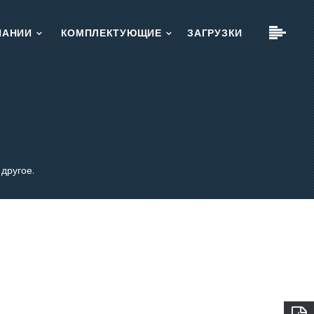
ПАНИИ
КОМПЛЕКТУЮЩИЕ
ЗАГРУЗКИ
x
x
x
другое.
х.