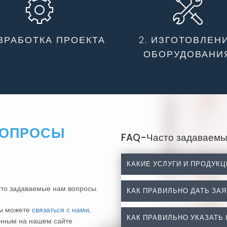
АЗРАБОТКА ПРОЕКТА
2. ИЗГОТОВЛЕН
ОБОРУДОВАНИ
ОПРОСЫ
FAQ-Часто задаваемы
КАКИЕ УСЛУГИ И ПРОДУК
сто задаваемые нам вопросы.
КАК ПРАВИЛЬНО ДАТЬ ЗАЯ
Какие услуги и проду
Вы можете
связаться с нами
,
Разработка, изготовление
КАК ПРАВИЛЬНО УКАЗАТЬ
анным на нашем сайте
Как правильно дать за
оборудования, а также ко