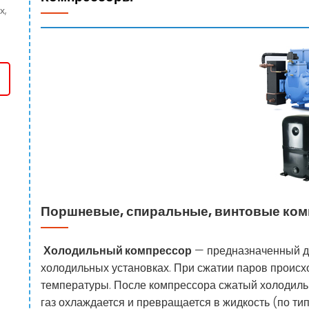
х,
+7(778) 222-77-11
+7(747) 222-77-12
Поршневые, спиральные, винтовые ко
Холодильный компрессор
— предназначенный дл
холодильных установках. При сжатии паров происх
температуры. После компрессора сжатый холодильны
газ охлаждается и превращается в жидкость (по ти