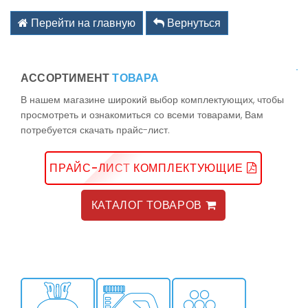
kz@holodom.com
info@holodom.com
Перейти на главную
Вернуться
АССОРТИМЕНТ
ТОВАРА
Связь по телефону:
В нашем магазине широкий выбор комплектующих, чтобы
+7(727) 2-988-588
просмотреть и ознакомиться со всеми товарами, Вам
+7(727) 2-988-390
потребуется скачать прайс-лист.
+7(776) 222-77-11
+7(778) 222-77-11
+7(747) 222-77-12
ПРАЙС-ЛИСТ КОМПЛЕКТУЮЩИЕ
КАТАЛОГ ТОВАРОВ