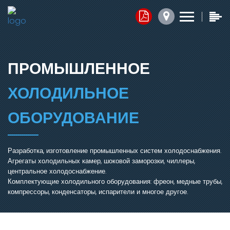
Контакты
Прайс-листы
Обратная связь
x
x
x
1. Комплектующие
ПРОМЫШЛЕННОЕ
Юридический адрес:
2. Запасные части
ХОЛОДИЛЬНОЕ
050014, г.Алматы,
ул.Ангарская, д.103/2
3. Агрегаты
ОБОРУДОВАНИЕ
График работы:
Добавить файл ⬇
Разработка, изготовление промышленных систем холодоснабжения.
Агрегаты холодильных камер, шоковой заморозки, чиллеры,
пн.-пт. с 7:30 до 16:30,
центральное холодоснабжение.
сб.-вс. Выходной
Комплектующие холодильного оборудования: фреон, медные трубы,
Нажимая кнопку, я соглашаюсь на обработку персональных
компрессоры, конденсаторы, испарители и многое другое.
данных.
Электронная почта:
ОТПРАВИТЬ СООБЩЕНИЕ