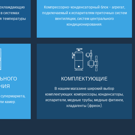
доохлаждающую
Компрессорно-конденсаторный блок - агрегат,
 в системах
подключаемый к испарителям приточных систем
ия температуры
вентиляции, систем центрального
кондиционирования.
ЛЬНОГО
КОМПЛЕКТУЮЩИЕ
НИЯ
АГРЕГАТЫ
В нашем магазине широкий выбор
КОМПЛЕКТУЮЩИЕ
КОМПЛЕКТУЮЩИЕ
комплектующих: компрессоры, конденсаторы,
АГРЕГАТЫ
АГРЕГАТЫ
 супермаркета,
испарители, медные трубы, медные фитинги,
ли камер.
ЦЕНТРАЛЬНОГО
хладагенты (фреон).
ХОЛОДИЛЬНОГО ОБОРУДОВАНИЯ
ТЕПЛООБМЕННОЕ
ШОКОВОЙ ЗАМОРОЗКИ
ЧИЛЛЕРЫ
ХОЛОДОСНАБЖЕНИЯ
В ассортименте товаров: компрессоры,
ОБОРУДОВАНИЕ
Технология быстрой заморозки применяется в
Чиллер представляет собой
Такие системы широко применяются для
конденсаторы, испарители, медные трубы,
основном в продуктовой промышленности, при
водоохлаждающую машину, которая
холодоснабжения супермаркетов, магазинов
В ассортименте товаров: компрессоры,
медные фитинги, масло фреоновое для