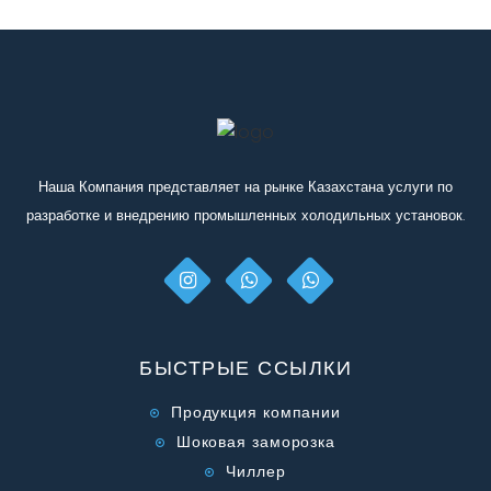
тепловой нагрузки. В любом случае мы поможем Вам
ее расчитать, но будьте готовы к вопросам такого
характера.
Скачайте и заполните
опросный лист
"Чиллер" и
отправьте его нам.
Наша Компания представляет на рынке Казахстана услуги по
разработке и внедрению промышленных холодильных установок.
БЫСТРЫЕ ССЫЛКИ
Продукция компании
Шоковая заморозка
Чиллер