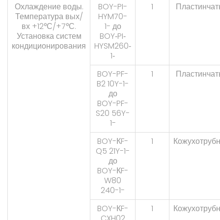
Охлаждение воды.
BOY-PI-
1
Пластинчат
Температура вых/
HYM70-
вх +12°С/+7°С.
1- до
Установка систем
BOY‐PI‐
кондиционирования
HYSM260‐
1‐
BOY-PF-
1
Пластинчат
B2 10Y-1-
до
BOY-PF-
S20 56Y-
1-
BOY-КF-
1
Кожухотруб
Q5 21Y-1-
до
BOY-КF-
W80
240-1-
BOY-КF-
1
Кожухотруб
CXH02