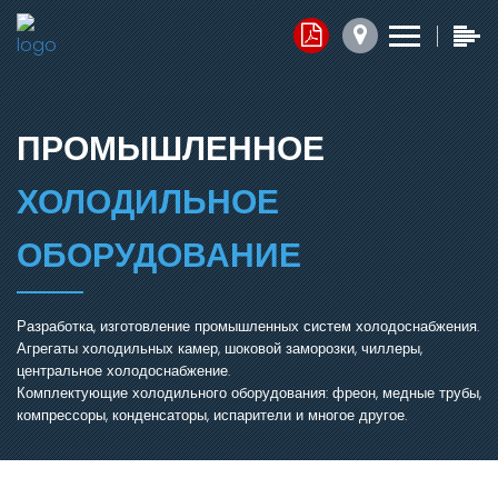
Контакты
Прайс-листы
Обратная связь
x
x
x
1. Комплектующие
ПРОМЫШЛЕННОЕ
Юридический адрес:
2. Запасные части
ХОЛОДИЛЬНОЕ
050014, г.Алматы,
ул.Ангарская, д.103/2
3. Агрегаты
ОБОРУДОВАНИЕ
График работы:
Добавить файл ⬇
Разработка, изготовление промышленных систем холодоснабжения.
Агрегаты холодильных камер, шоковой заморозки, чиллеры,
пн.-пт. с 7:30 до 16:30,
центральное холодоснабжение.
сб.-вс. Выходной
Комплектующие холодильного оборудования: фреон, медные трубы,
Нажимая кнопку, я соглашаюсь на обработку персональных
компрессоры, конденсаторы, испарители и многое другое.
данных.
Электронная почта:
ОТПРАВИТЬ СООБЩЕНИЕ