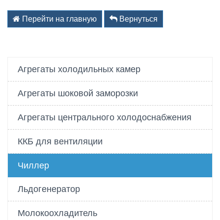
kz@holodom.com
info@holodom.com
Перейти на главную
Вернуться
Связь по телефону:
Агрегаты холодильных камер
+7(727) 2-988-588
+7(727) 2-988-390
Агрегаты шоковой заморозки
+7(776) 222-77-11
+7(778) 222-77-11
Агрегаты центрального холодоснабжения
+7(747) 222-77-12
ККБ для вентиляции
Чиллер
Льдогенератор
Молокоохладитель