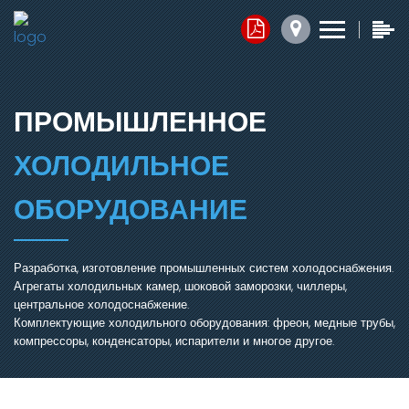
Контакты
Прайс-листы
Обратная связь
x
x
x
1. Комплектующие
ПРОМЫШЛЕННОЕ
Юридический адрес:
2. Запасные части
ХОЛОДИЛЬНОЕ
050014, г.Алматы,
ул.Ангарская, д.103/2
3. Агрегаты
ОБОРУДОВАНИЕ
График работы:
Добавить файл ⬇
Разработка, изготовление промышленных систем холодоснабжения.
Агрегаты холодильных камер, шоковой заморозки, чиллеры,
пн.-пт. с 7:30 до 16:30,
центральное холодоснабжение.
сб.-вс. Выходной
Комплектующие холодильного оборудования: фреон, медные трубы,
Нажимая кнопку, я соглашаюсь на обработку персональных
компрессоры, конденсаторы, испарители и многое другое.
данных.
Электронная почта:
ОТПРАВИТЬ СООБЩЕНИЕ