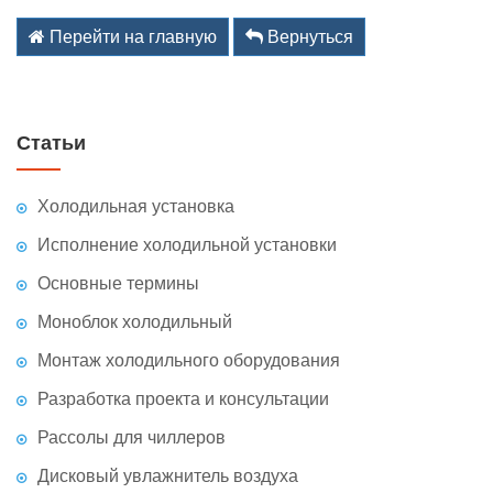
kz@holodom.com
info@holodom.com
Перейти на главную
Вернуться
Связь по телефону:
Статьи
+7(727) 2-988-588
+7(727) 2-988-390
Холодильная установка
+7(776) 222-77-11
+7(778) 222-77-11
Исполнение холодильной установки
+7(747) 222-77-12
Основные термины
Моноблок холодильный
Монтаж холодильного оборудования
Разработка проекта и консультации
Рассолы для чиллеров
Дисковый увлажнитель воздуха