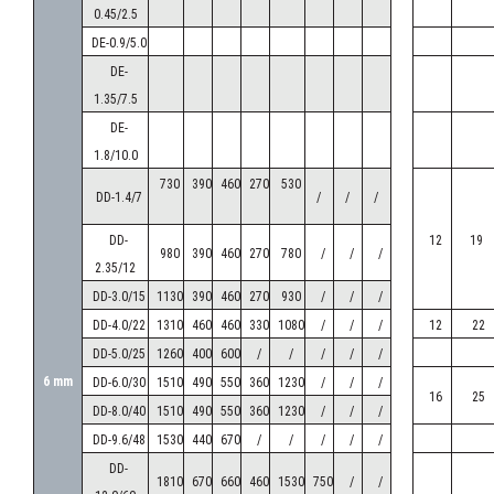
0.45/2.5
DE-0.9/5.0
БАТАРЕЯ ДЕРЕКТЕРІ /
ДАННЫЕ БАТАРЕИ /
COIL
DE-
FIN SPACING
DATA
1.35/7.5
DE-
ҮЛГІСІ
1.8/10.0
KARYER /
ШАГ РЕБРА /
КӨЛЕМДІК ӨЛШЕМДЕРІ /
МОДЕЛЬ
730
390
460
270
530
ГАБАРИТНЫЕ РАЗМЕРЫ /
DD-1.4/7
/
/
/
KARYER /
С
А
Л
М
А
Қ
/
WEIGHT
DIMENSIONS
BEC /
ҚАБЫРҒА ҚАДАМЫ /
KARYER
DD-
12
19
980
390
460
270
780
/
/
/
MODEL
2.35/12
A
B
C
E
E1
E2
F
DD-3.0/15
1130
390
460
270
930
/
/
/
DD-4.0/22
1310
460
460
330
1080
/
/
/
12
22
mm
kg
DD-5.0/25
1260
400
600
/
/
/
/
/
HEA-
6 mm
DD-6.0/30
1510
490
550
360
1230
/
/
/
16
25
150AC10-
1157
590
685
885
-
-
395
54
DD-8.0/40
1510
490
550
360
1230
/
/
/
C03
DD-9.6/48
1530
440
670
/
/
/
/
/
HEA-
DD-
1810
670
660
460
1530
750
/
/
150AE10-
1157
640
685
885
-
-
445
64