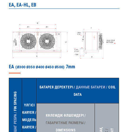
EA, EA-HL, EB
EA
7mm
(Ø300 Ø350 Ø400 Ø450 Ø500)
БАТАРЕЯ ДЕРЕКТЕРІ /
ДАННЫЕ БАТАРЕИ /
COIL
FIN SPACING
DATA
ҮЛГІСІ
KARYER /
ШАГ РЕБРА /
КӨЛЕМДІК ӨЛШЕМДЕРІ /
МОДЕЛЬ
ГАБАРИТНЫЕ РАЗМЕРЫ /
KARYER /
DIMENSIONS