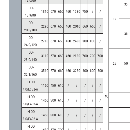
12.0/60
35
C03
DD-
1810
670
660
460
1530
750
/
/
HEA-
15.9/80
19
150AG10-
1157
740
685
885
-
-
545
79
DD-
2290
670
660
460
2010
660
660
/
C03
20.0/100
38
HEA-
DD-
2710
670
660
460
2430
800
800
/
250AC10-
2007
590
685
1735
868
-
395
95
24.0/120
C03
DD-
3110
670
660
460
2830
700
700
700
HEA-
28.0/140
25
50
250AE10-
2007
640
685
1735
868
-
445
112
DD-
3510
670
660
460
3230
800
800
800
C03
32.1/160
10 mm
HEA-
H DD
1160
450
610
/
/
/
/
/
250AG10-
2007
740
685
1735
868
-
545
140
4.0/E352-A
C03
95
H DD
1460
500
610
/
/
/
/
/
HEA-
6.0/E402-A
350AE10-
2857
640
715
2285
868
850
560
160
H DD
1460
500
610
/
/
/
/
/
C03
8.0/E402-A
EA-
H DD
1670
670
700
/
/
/
/
/