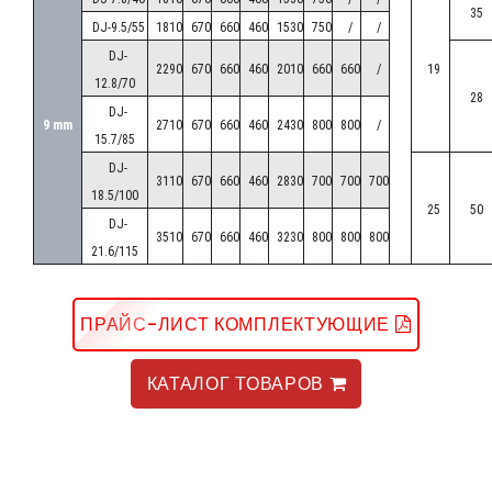
35
EA-DA
7mm
(Ø500 Ø630)
DJ-9.5/55
1810
670
660
460
1530
750
/
/
DJ-
2290
670
660
460
2010
660
660
/
19
12.8/70
БАТАРЕЯ ДЕРЕКТЕРІ /
ДАННЫЕ БАТАРЕИ /
COIL DATA
28
DJ-
FIN SPACING
9 mm
2710
670
660
460
2430
800
800
/
15.7/85
ҮЛГІСІ
DJ-
КӨЛЕМДІК ӨЛШЕМДЕРІ /
3110
670
660
460
2830
700
700
700
KARYER /
ШАГ РЕБРА /
18.5/100
ГАБАРИТНЫЕ РАЗМЕРЫ /
DIMENSIONS
25
50
МОДЕЛЬ
DJ-
С
А
Л
М
А
Қ
/
WEIGHT
BEC /
3510
670
660
460
3230
800
800
800
KARYER /
21.6/115
ҚАБЫРҒА ҚАДАМЫ /
KARYER
MODEL
A
B
C
E
E1
E2
F
ПРАЙС-ЛИСТ КОМПЛЕКТУЮЩИЕ
mm
kg
КАТАЛОГ ТОВАРОВ
EA-DA
150BE7-
1407
950
810
1035
-
-
710
103
B21