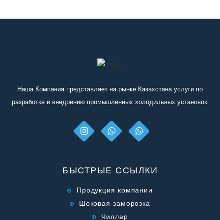
Иначе говоря, мы должны оттолкнутся от какой-то
тепловой нагрузки. В любом случае мы поможем Вам
ее расчитать, но будьте готовы к вопросам такого
характера.
Скачайте и заполните
опросный лист
"Чиллер" и
отправьте его нам.
Наша Компания представляет на рынке Казахстана услуги по
разработке и внедрению промышленных холодильных установок.
БЫСТРЫЕ ССЫЛКИ
Продукция компании
Шоковая заморозка
Чиллер