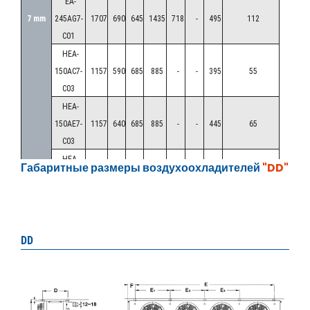
EA-
7 mm
245AG7-
1707
690
645
1435
718
-
495
112
C01
HEA-
150AC7-
1157
590
685
885
-
-
395
55
C03
HEA-
150AE7-
1157
640
685
885
-
-
445
65
C03
HEA-
Габаритные размеры воздухоохладителей
"DD"
150AG7-
1157
740
685
885
-
-
545
80
C03
HEA-
250AC7-
2007
590
685
1735
868
-
395
96
DD
C03
HEA-
250AE7-
2007
640
685
1735
868
-
445
114
C03