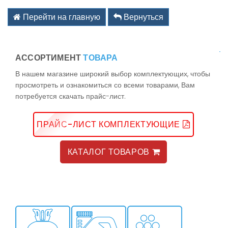
kz@holodom.com
info@holodom.com
Перейти на главную
Вернуться
АССОРТИМЕНТ
ТОВАРА
Связь по телефону:
В нашем магазине широкий выбор комплектующих, чтобы
+7(727) 2-988-588
просмотреть и ознакомиться со всеми товарами, Вам
+7(727) 2-988-390
потребуется скачать прайс-лист.
+7(776) 222-77-11
+7(778) 222-77-11
+7(747) 222-77-12
ПРАЙС-ЛИСТ КОМПЛЕКТУЮЩИЕ
КАТАЛОГ ТОВАРОВ