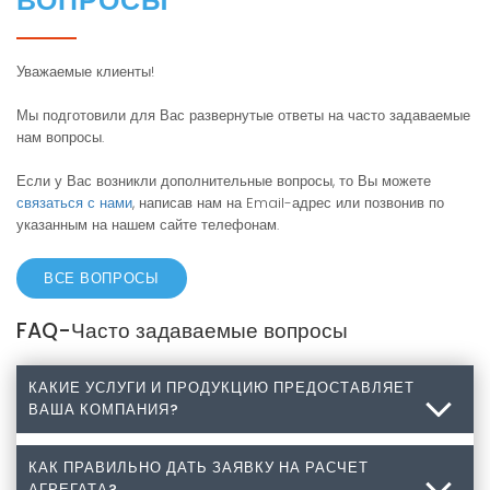
ҚАБЫРҒА ҚАДАМЫ /
ВОПРОСЫ
mm
kg
Уважаемые клиенты!
ED-
Мы подготовили для Вас развернутые ответы на часто задаваемые
150AE7-
1308
1350
405
1035
-
-
1135
506
87
нам вопросы.
C21
Если у Вас возникли дополнительные вопросы, то Вы можете
ED-
связаться с нами
, написав нам на Email-адрес или позвонив по
150AG7-
1308
1350
405
1035
-
-
1135
506
98
указанным на нашем сайте телефонам.
C21
ED-
ВСЕ ВОПРОСЫ
250AE7-
2308
1350
405
2035
1018
-
1135
506
153
C21
FAQ-Часто задаваемые вопросы
7 mm
ED-
250AG7-
2308
1350
405
2035
1018
-
1135
506
173
КАКИЕ УСЛУГИ И ПРОДУКЦИЮ ПРЕДОСТАВЛЯЕТ
C21
ВАША КОМПАНИЯ?
ED-
350AE7-
3308
1350
405
3035
1018
1000
1135
506
216
КАК ПРАВИЛЬНО ДАТЬ ЗАЯВКУ НА РАСЧЕТ
Какие услуги и продукцию предоставляет Ваша
АГРЕГАТА?
C21