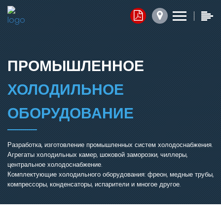
Контакты
Прайс-листы
Обратная связь
x
x
x
1. Комплектующие
ПРОМЫШЛЕННОЕ
Юридический адрес:
2. Запасные части
ХОЛОДИЛЬНОЕ
050014, г.Алматы,
ул.Ангарская, д.103/2
3. Агрегаты
ОБОРУДОВАНИЕ
График работы:
Добавить файл ⬇
Разработка, изготовление промышленных систем холодоснабжения.
Агрегаты холодильных камер, шоковой заморозки, чиллеры,
пн.-пт. с 7:30 до 16:30,
центральное холодоснабжение.
сб.-вс. Выходной
Комплектующие холодильного оборудования: фреон, медные трубы,
Нажимая кнопку, я соглашаюсь на обработку персональных
компрессоры, конденсаторы, испарители и многое другое.
данных.
Электронная почта:
ОТПРАВИТЬ СООБЩЕНИЕ