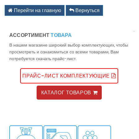
kz@holodom.com
info@holodom.com
Перейти на главную
Вернуться
АССОРТИМЕНТ
ТОВАРА
Связь по телефону:
В нашем магазине широкий выбор комплектующих, чтобы
+7(727) 2-988-588
просмотреть и ознакомиться со всеми товарами, Вам
+7(727) 2-988-390
потребуется скачать прайс-лист.
+7(776) 222-77-11
+7(778) 222-77-11
+7(747) 222-77-12
ПРАЙС-ЛИСТ КОМПЛЕКТУЮЩИЕ
КАТАЛОГ ТОВАРОВ