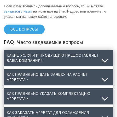
Если у Вас возникли дополнительные вопросы, то Вы можете
связаться с нами
, написав нам на Email-адрес или позвонив по
указанным на нашем сайте телефонам.
ВСЕ ВОПРОСЫ
FAQ-Часто задаваемые вопросы
КАКИЕ УСЛУГИ И ПРОДУКЦИЮ ПРЕДОСТАВЛЯЕТ
ВАША КОМПАНИЯ?
КАК ПРАВИЛЬНО ДАТЬ ЗАЯВКУ НА РАСЧЕТ
Какие услуги и продукцию предоставляет Ваша
АГРЕГАТА?
компания?
Разработка, изготовление, монтаж промышленного
КАК ПРАВИЛЬНО УКАЗАТЬ КОМПЛЕКТАЦИЮ
Как правильно дать заявку на расчет агрегата?
АГРЕГАТА?
холодильного оборудования, а также комплектующие
для холодильного оборудования: компрессоры,
1. Прежде всего необходим размер самой камеры.
конденсаторы, испарители, медные трубы, медные
Если камера уже существует, то ее фактические
КАК ЗАКАЗАТЬ АГРЕГАТ ДЛЯ ОХЛАЖДЕНИЯ
Как правильно указать комплектацию агрегата?