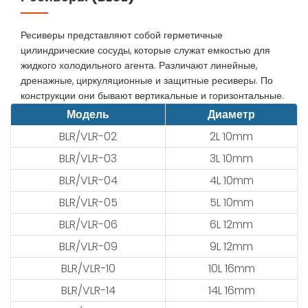
Ресиверы представляют собой герметичные
цилиндрические сосуды, которые служат емкостью для
жидкого холодильного агента. Различают линейные,
дренажные, циркуляционные и защитные ресиверы. По
конструкции они бывают вертикальные и горизонтальные.
Модель
Диаметр
BLR/VLR-02
2L 10mm
BLR/VLR-03
3L 10mm
BLR/VLR-04
4L 10mm
BLR/VLR-05
5L 10mm
BLR/VLR-06
6L 12mm
BLR/VLR-09
9L 12mm
BLR/VLR-10
10L 16mm
BLR/VLR-14
14L 16mm