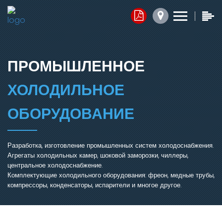
Контакты
Прайс-листы
Обратная связь
x
x
x
1. Комплектующие
ПРОМЫШЛЕННОЕ
Юридический адрес:
2. Запасные части
ХОЛОДИЛЬНОЕ
050014, г.Алматы,
ул.Ангарская, д.103/2
3. Агрегаты
ОБОРУДОВАНИЕ
График работы:
Добавить файл ⬇
Разработка, изготовление промышленных систем холодоснабжения.
Агрегаты холодильных камер, шоковой заморозки, чиллеры,
пн.-пт. с 7:30 до 16:30,
центральное холодоснабжение.
сб.-вс. Выходной
Комплектующие холодильного оборудования: фреон, медные трубы,
Нажимая кнопку, я соглашаюсь на обработку персональных
компрессоры, конденсаторы, испарители и многое другое.
данных.
Электронная почта:
ОТПРАВИТЬ СООБЩЕНИЕ