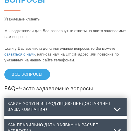
ҚАБЫРҒА ҚАДАМЫ /
ВОПРОСЫ
mm
kg
Уважаемые клиенты!
ED-
Мы подготовили для Вас развернутые ответы на часто задаваемые
150AE7-
1308
1350
405
1035
-
-
1135
506
87
нам вопросы.
C21
Если у Вас возникли дополнительные вопросы, то Вы можете
ED-
связаться с нами
, написав нам на Email-адрес или позвонив по
150AG7-
1308
1350
405
1035
-
-
1135
506
98
указанным на нашем сайте телефонам.
C21
ED-
ВСЕ ВОПРОСЫ
250AE7-
2308
1350
405
2035
1018
-
1135
506
153
C21
FAQ-Часто задаваемые вопросы
7 mm
ED-
250AG7-
2308
1350
405
2035
1018
-
1135
506
173
КАКИЕ УСЛУГИ И ПРОДУКЦИЮ ПРЕДОСТАВЛЯЕТ
C21
ВАША КОМПАНИЯ?
ED-
350AE7-
3308
1350
405
3035
1018
1000
1135
506
216
КАК ПРАВИЛЬНО ДАТЬ ЗАЯВКУ НА РАСЧЕТ
Какие услуги и продукцию предоставляет Ваша
АГРЕГАТА?
C21