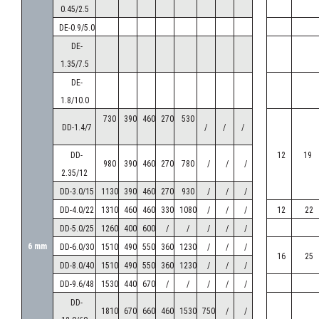
0.45/2.5
DE-0.9/5.0
БАТАРЕЯ ДЕРЕКТЕРІ /
ДАННЫЕ БАТАРЕИ /
COIL
DE-
FIN SPACING
DATA
1.35/7.5
DE-
ҮЛГІСІ
1.8/10.0
KARYER /
ШАГ РЕБРА /
КӨЛЕМДІК ӨЛШЕМДЕРІ /
МОДЕЛЬ
730
390
460
270
530
ГАБАРИТНЫЕ РАЗМЕРЫ /
DD-1.4/7
/
/
/
KARYER /
С
А
Л
М
А
Қ
/
WEIGHT
DIMENSIONS
BEC /
ҚАБЫРҒА ҚАДАМЫ /
KARYER
DD-
12
19
980
390
460
270
780
/
/
/
MODEL
2.35/12
A
B
C
E
E1
E2
F
DD-3.0/15
1130
390
460
270
930
/
/
/
DD-4.0/22
1310
460
460
330
1080
/
/
/
12
22
mm
kg
DD-5.0/25
1260
400
600
/
/
/
/
/
HEA-
6 mm
DD-6.0/30
1510
490
550
360
1230
/
/
/
16
25
150AC10-
1157
590
685
885
-
-
395
54
DD-8.0/40
1510
490
550
360
1230
/
/
/
C03
DD-9.6/48
1530
440
670
/
/
/
/
/
HEA-
DD-
1810
670
660
460
1530
750
/
/
150AE10-
1157
640
685
885
-
-
445
64