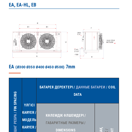
EA, EA-HL, EB
EA
7mm
(Ø300 Ø350 Ø400 Ø450 Ø500)
БАТАРЕЯ ДЕРЕКТЕРІ /
ДАННЫЕ БАТАРЕИ /
COIL
FIN SPACING
DATA
ҮЛГІСІ
KARYER /
ШАГ РЕБРА /
КӨЛЕМДІК ӨЛШЕМДЕРІ /
МОДЕЛЬ
ГАБАРИТНЫЕ РАЗМЕРЫ /
KARYER /
DIMENSIONS