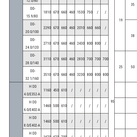
12.0/60
35
C03
DD-
1810
670
660
460
1530
750
/
/
HEA-
15.9/80
19
150AG10-
1157
740
685
885
-
-
545
79
DD-
2290
670
660
460
2010
660
660
/
C03
20.0/100
38
HEA-
DD-
2710
670
660
460
2430
800
800
/
250AC10-
2007
590
685
1735
868
-
395
95
24.0/120
C03
DD-
3110
670
660
460
2830
700
700
700
HEA-
28.0/140
25
50
250AE10-
2007
640
685
1735
868
-
445
112
DD-
3510
670
660
460
3230
800
800
800
C03
32.1/160
10 mm
HEA-
H DD
1160
450
610
/
/
/
/
/
250AG10-
2007
740
685
1735
868
-
545
140
4.0/E352-A
C03
95
H DD
1460
500
610
/
/
/
/
/
HEA-
6.0/E402-A
350AE10-
2857
640
715
2285
868
850
560
160
H DD
1460
500
610
/
/
/
/
/
C03
8.0/E402-A
EA-
H DD
1670
670
700
/
/
/
/
/