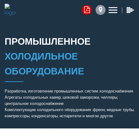
Контакты
Прайс-листы
Обратная связь
x
x
x
1. Комплектующие
ПРОМЫШЛЕННОЕ
Юридический адрес:
2. Запасные части
ХОЛОДИЛЬНОЕ
050014, г.Алматы,
ул.Ангарская, д.103/2
3. Агрегаты
ОБОРУДОВАНИЕ
График работы:
Добавить файл ⬇
Разработка, изготовление промышленных систем холодоснабжения.
Агрегаты холодильных камер, шоковой заморозки, чиллеры,
пн.-пт. с 7:30 до 16:30,
центральное холодоснабжение.
сб.-вс. Выходной
Комплектующие холодильного оборудования: фреон, медные трубы,
Нажимая кнопку, я соглашаюсь на обработку персональных
компрессоры, конденсаторы, испарители и многое другое.
данных.
Электронная почта:
ОТПРАВИТЬ СООБЩЕНИЕ