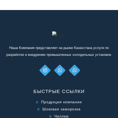
Иначе говоря, мы должны оттолкнутся от какой-то
тепловой нагрузки. В любом случае мы поможем Вам
ее расчитать, но будьте готовы к вопросам такого
характера.
Скачайте и заполните
опросный лист
"Чиллер" и
отправьте его нам.
Наша Компания представляет на рынке Казахстана услуги по
разработке и внедрению промышленных холодильных установок.
БЫСТРЫЕ ССЫЛКИ
Продукция компании
Шоковая заморозка
Чиллер