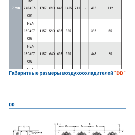
EA-
7 mm
245AG7-
1707
690
645
1435
718
-
495
112
C01
HEA-
150AC7-
1157
590
685
885
-
-
395
55
C03
HEA-
150AE7-
1157
640
685
885
-
-
445
65
C03
HEA-
Габаритные размеры воздухоохладителей
"DD"
150AG7-
1157
740
685
885
-
-
545
80
C03
HEA-
250AC7-
2007
590
685
1735
868
-
395
96
DD
C03
HEA-
250AE7-
2007
640
685
1735
868
-
445
114
C03