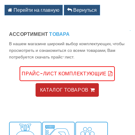
kz@holodom.com
info@holodom.com
Перейти на главную
Вернуться
АССОРТИМЕНТ
ТОВАРА
Связь по телефону:
В нашем магазине широкий выбор комплектующих, чтобы
+7(727) 2-988-588
просмотреть и ознакомиться со всеми товарами, Вам
+7(727) 2-988-390
потребуется скачать прайс-лист.
+7(776) 222-77-11
+7(778) 222-77-11
+7(747) 222-77-12
ПРАЙС-ЛИСТ КОМПЛЕКТУЮЩИЕ
КАТАЛОГ ТОВАРОВ