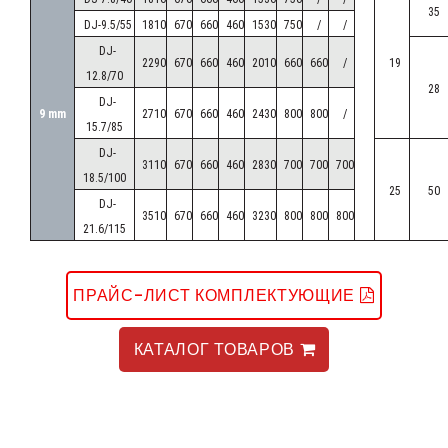
35
EA-DA
7mm
(Ø500 Ø630)
DJ-9.5/55
1810
670
660
460
1530
750
/
/
DJ-
2290
670
660
460
2010
660
660
/
19
12.8/70
БАТАРЕЯ ДЕРЕКТЕРІ /
ДАННЫЕ БАТАРЕИ /
COIL DATA
28
DJ-
FIN SPACING
9 mm
2710
670
660
460
2430
800
800
/
15.7/85
ҮЛГІСІ
DJ-
КӨЛЕМДІК ӨЛШЕМДЕРІ /
3110
670
660
460
2830
700
700
700
KARYER /
ШАГ РЕБРА /
18.5/100
ГАБАРИТНЫЕ РАЗМЕРЫ /
DIMENSIONS
25
50
МОДЕЛЬ
DJ-
С
А
Л
М
А
Қ
/
WEIGHT
BEC /
3510
670
660
460
3230
800
800
800
KARYER /
21.6/115
ҚАБЫРҒА ҚАДАМЫ /
KARYER
MODEL
A
B
C
E
E1
E2
F
ПРАЙС-ЛИСТ КОМПЛЕКТУЮЩИЕ
mm
kg
КАТАЛОГ ТОВАРОВ
EA-DA
150BE7-
1407
950
810
1035
-
-
710
103
B21