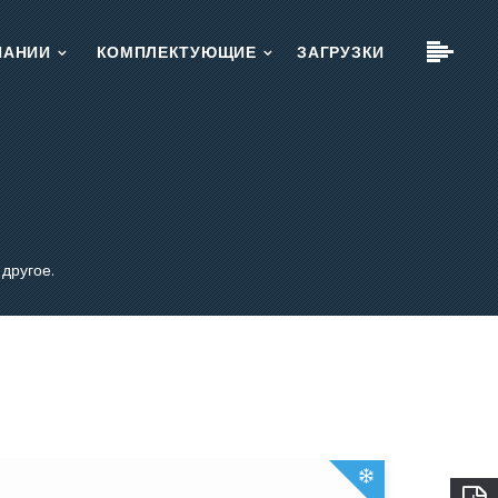
ПАНИИ
КОМПЛЕКТУЮЩИЕ
ЗАГРУЗКИ
x
x
x
другое.
х.