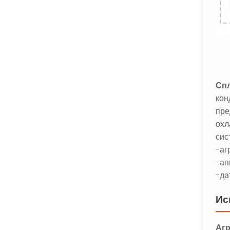
Сп
кон
пре
охл
сис
-аг
-ап
-да
Ис
Агр