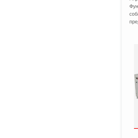
Фун
соб
пре