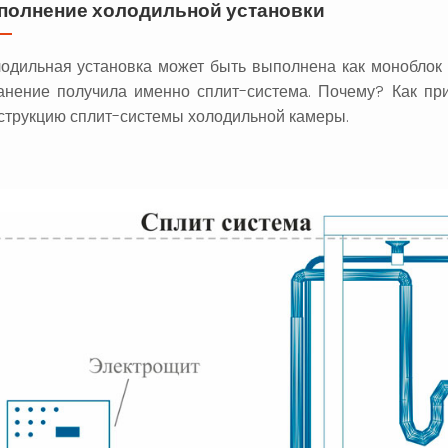
полнение холодильной установки
+7(778) 222-77-11
+7(747) 222-77-12
одильная установка может быть выполнена как моноблок 
анение получила именно сплит-система. Почему? Как пр
струкцию сплит-системы холодильной камеры.