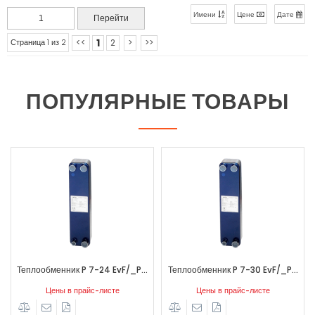
Имени
Цене
Дате
1
<<
2
>
>>
Страница 1 из 2
ПОПУЛЯРНЫЕ ТОВАРЫ
Теплообменник RC
7-24 EvF/_P...
Теплообменник P 7-30 EvF/_P...
Цены в прайс-л
йс-листе
Цены в прайс-листе