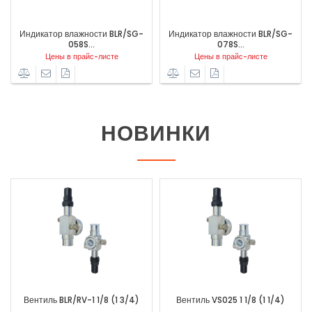
влажности BLR/SG-
Индикатор влажности BLR/SG-
Индикатор вла
078S...
014S 6мм
038
в прайс-листе
Цены в прайс-листе
Цены в пр
НОВИНКИ
Вентиль VS025 1 1/8 (1 1/4)
ТРВ SANHUA RFKH03E-4.8-311A